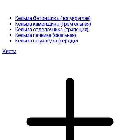
Кельма бетонщика (полукруглая)
Кельма каменщика (треугольная)
Кельма отделочника (трапеция)
Кельма печника (овальная)
Кельма штукатура (сердце)
Кисти