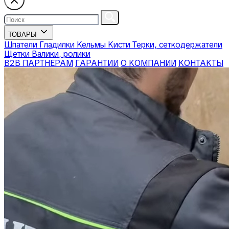
ТОВАРЫ
Шпатели
Гладилки
Кельмы
Кисти
Терки, сеткодержатели
Щетки
Валики, ролики
В2В ПАРТНЕРАМ
ГАРАНТИИ
О КОМПАНИИ
КОНТАКТЫ