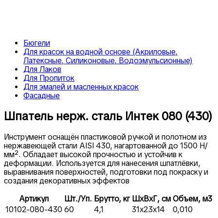
Бюгели
Для красок на водной основе (Акриловые,
Латексные, Силиконовые, Водоэмульсионные)
Для Лаков
Для Пропиток
Для эмалей и масленных красок
Фасадные
Шпатель нерж. сталь Интек 080 (430)
Инструмент оснащён пластиковой ручкой и полотном из
нержавеющей стали AISI 430, нагартованной до 1500 Н/
мм². Обладает высокой прочностью и устойчив к
деформации. Используется для нанесения шпатлёвки,
выравнивания поверхностей, подготовки под покраску и
создания декоративных эффектов
Артикул
Шт./Уп.
Брутто, кг
ШxВxГ, см
Объем, м3
10102-080-430
60
4,1
31x23x14
0,010