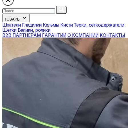
ТОВАРЫ
Шпатели
Гладилки
Кельмы
Кисти
Терки, сеткодержатели
Щетки
Валики, ролики
В2В ПАРТНЕРАМ
ГАРАНТИИ
О КОМПАНИИ
КОНТАКТЫ