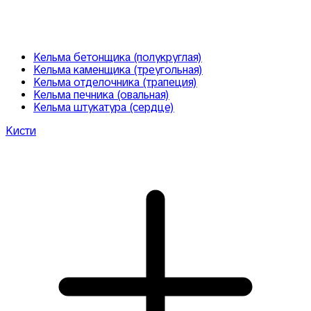
Кельма бетонщика (полукруглая)
Кельма каменщика (треугольная)
Кельма отделочника (трапеция)
Кельма печника (овальная)
Кельма штукатура (сердце)
Кисти