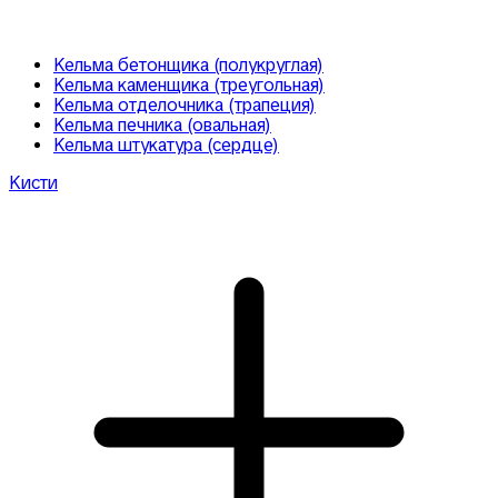
Кельма бетонщика (полукруглая)
Кельма каменщика (треугольная)
Кельма отделочника (трапеция)
Кельма печника (овальная)
Кельма штукатура (сердце)
Кисти