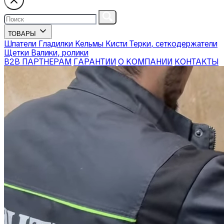
ТОВАРЫ
Шпатели
Гладилки
Кельмы
Кисти
Терки, сеткодержатели
Щетки
Валики, ролики
В2В ПАРТНЕРАМ
ГАРАНТИИ
О КОМПАНИИ
КОНТАКТЫ