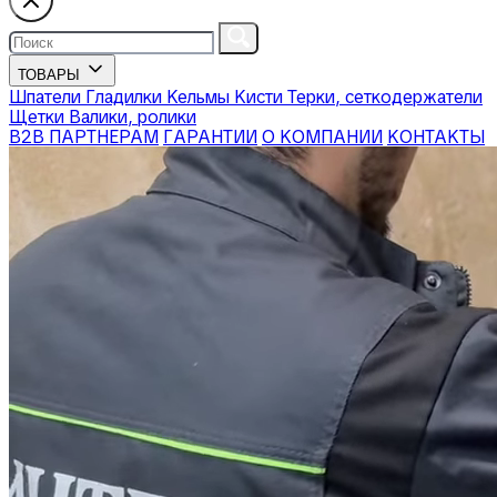
ТОВАРЫ
Шпатели
Гладилки
Кельмы
Кисти
Терки, сеткодержатели
Щетки
Валики, ролики
В2В ПАРТНЕРАМ
ГАРАНТИИ
О КОМПАНИИ
КОНТАКТЫ