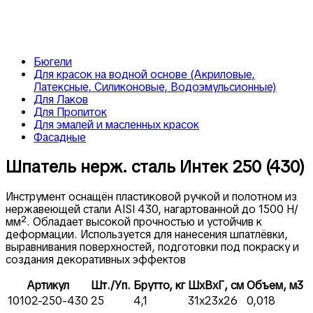
Бюгели
Для красок на водной основе (Акриловые,
Латексные, Силиконовые, Водоэмульсионные)
Для Лаков
Для Пропиток
Для эмалей и масленных красок
Фасадные
Шпатель нерж. сталь Интек 250 (430)
Инструмент оснащён пластиковой ручкой и полотном из
нержавеющей стали AISI 430, нагартованной до 1500 Н/
мм². Обладает высокой прочностью и устойчив к
деформации. Используется для нанесения шпатлёвки,
выравнивания поверхностей, подготовки под покраску и
создания декоративных эффектов
Артикул
Шт./Уп.
Брутто, кг
ШxВxГ, см
Объем, м3
10102-250-430
25
4,1
31x23x26
0,018