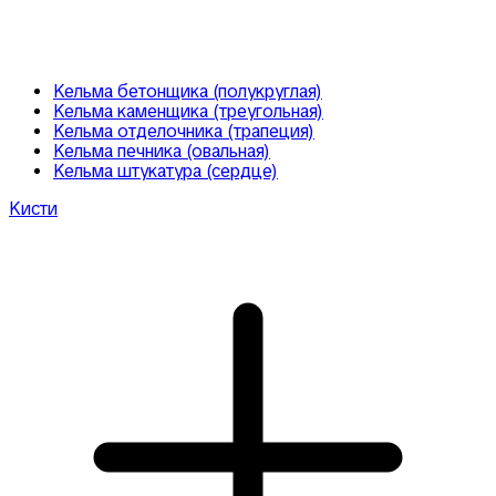
Кельма бетонщика (полукруглая)
Кельма каменщика (треугольная)
Кельма отделочника (трапеция)
Кельма печника (овальная)
Кельма штукатура (сердце)
Кисти