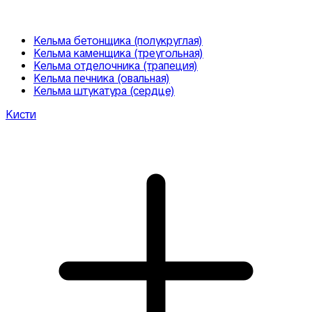
Кельма бетонщика (полукруглая)
Кельма каменщика (треугольная)
Кельма отделочника (трапеция)
Кельма печника (овальная)
Кельма штукатура (сердце)
Кисти