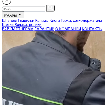
ТОВАРЫ
Шпатели
Гладилки
Кельмы
Кисти
Терки, сеткодержатели
Щетки
Валики, ролики
В2В ПАРТНЕРАМ
ГАРАНТИИ
О КОМПАНИИ
КОНТАКТЫ