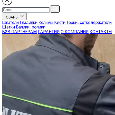
ТОВАРЫ
Шпатели
Гладилки
Кельмы
Кисти
Терки, сеткодержатели
Щетки
Валики, ролики
В2В ПАРТНЕРАМ
ГАРАНТИИ
О КОМПАНИИ
КОНТАКТЫ