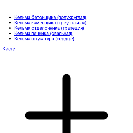
Кельма бетонщика (полукруглая)
Кельма каменщика (треугольная)
Кельма отделочника (трапеция)
Кельма печника (овальная)
Кельма штукатура (сердце)
Кисти