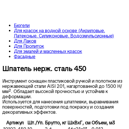
Бюгели
Для красок на водной основе (Акриловые,
Латексные, Силиконовые, Водоэмульсионные)
Для Лаков
Для Пропиток
Для эмалей и масленных красок
Фасадные
Шпатель нерж. сталь 450
Инструмент оснащен пластиковой ручкой и полотном из
нержавеющей стали AISI 201, нагартованной до 1500 Н/
мм². Обладает высокой прочностью и устойчив к
деформации.
Используется для нанесения шпатлевки, выравнивания
поверхностей, подготовки под покраску и создания
декоративных эффектов.
Артикул
Шт./Уп.
Брутто, кг
ШxВxГ, см
Объем, м3
10102-450
10
2,6
46x21x13
0,012