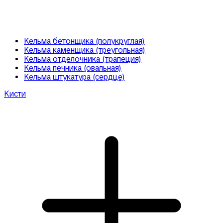
Кельма бетонщика (полукруглая)
Кельма каменщика (треугольная)
Кельма отделочника (трапеция)
Кельма печника (овальная)
Кельма штукатура (сердце)
Кисти