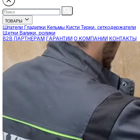
ТОВАРЫ
Шпатели
Гладилки
Кельмы
Кисти
Терки, сеткодержатели
Щетки
Валики, ролики
В2В ПАРТНЕРАМ
ГАРАНТИИ
О КОМПАНИИ
КОНТАКТЫ